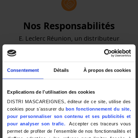
Nos Responsabilités
E. Leclerc Réunion, un distributeur
responsable
Consentement
Détails
À propos des cookies
Valoriser
Explications de l’utilisation des cookies
DISTRI MASCAREIGNES, éditeur de ce site, utilise des
cookies pour s'assurer du
bon fonctionnement du site,
pour personnaliser son contenu et ses publicités et
pour analyser son trafic.
Accepter ces traceurs vous
permet de profiter de l'ensemble de nos fonctionnalités et