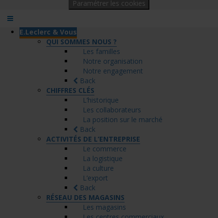
Paramétrer les cookies
E.Leclerc & Vous
QUI SOMMES NOUS ?
Les familles
Notre organisation
Notre engagement
Back
CHIFFRES CLÉS
L’historique
Les collaborateurs
La position sur le marché
Back
ACTIVITÉS DE L’ENTREPRISE
Le commerce
La logistique
La culture
L’export
Back
RÉSEAU DES MAGASINS
Les magasins
Les centres commerciaux