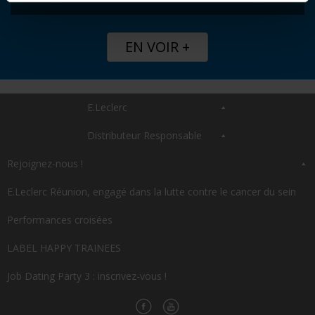
EN VOIR +
E.Leclerc
Distributeur Responsable
Rejoignez-nous !
E.Leclerc Réunion, engagé dans la lutte contre le cancer du sein
Performances croisées
LABEL HAPPY TRAINEES
Job Dating Party 3 : inscrivez-vous !