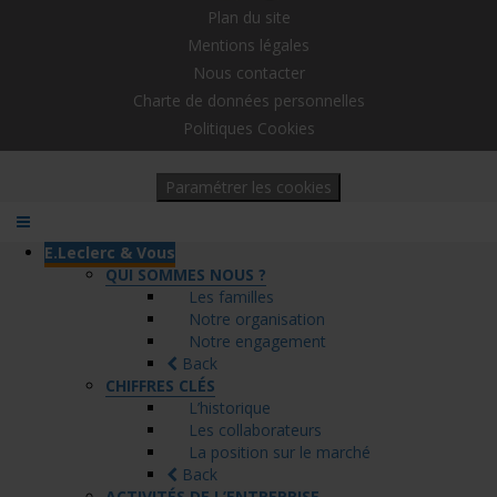
Plan du site
Mentions légales
Nous contacter
Charte de données personnelles
Politiques Cookies
Paramétrer les cookies
E.Leclerc & Vous
QUI SOMMES NOUS ?
Les familles
Notre organisation
Notre engagement
Back
CHIFFRES CLÉS
L’historique
Les collaborateurs
La position sur le marché
Back
ACTIVITÉS DE L’ENTREPRISE