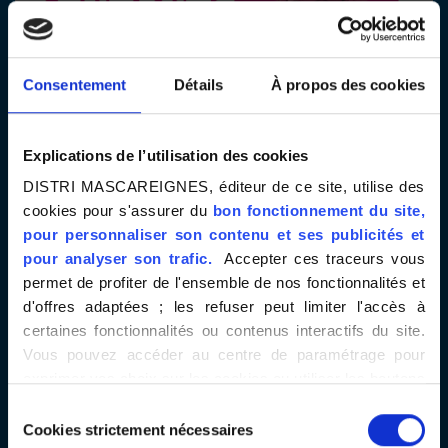
Consentement
Détails
À propos des cookies
Explications de l’utilisation des cookies
DISTRI MASCAREIGNES, éditeur de ce site, utilise des
cookies pour s'assurer du
bon fonctionnement du site,
pour personnaliser son contenu et ses publicités et
pour analyser son trafic.
Accepter ces traceurs vous
permet de profiter de l'ensemble de nos fonctionnalités et
TOUS UNIS AVEC LES ENFANTS
d'offres adaptées ; les refuser peut limiter l'accès à
MALADES
certaines fonctionnalités ou contenus interactifs du site.
Vous pouvez accéder au centre de paramétrage pour
exprimer vos choix sur les cookies ou utiliser les boutons
ci-dessous "Autoriser tout"/"Refuser tout". Votre choix est
Sélection
valable uniquement sur ce site pour une durée de 6 mois.
Cookies strictement nécessaires
du