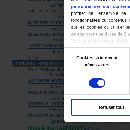
Les familles
Notre organisation
personnaliser son contenu 
CHIFFRES CLÉS
profiter de l'ensemble de 
L’historique
Les collaborateurs
fonctionnalités ou contenus
ACTIVITÉS DE L’ENTREPRISE
sur les cookies ou utiliser l
Le commerce
La logistique
La c
RÉSEAU DES MAGASINS
ce site pour une durée de 6 
Les magasins
Les centres commerci
Vous pouvez changer d'avis 
L’OFFRE COMMERCIALE
notre site.
Sélection
e-leclerc.re
Back
Back
Cookies strictement
du
Distributeur Responsable
nécessaires
consentement
AGIR POUR LE BIEN-ÊTRE DES RÉUNIONNAIS
Tous Unis Contre le Cancer
Alzheime
VALORISER NOTRE TERRITOIRE
Alliances locales
Zéritage légumes lo
PRÉSERVER NOTRE ENVIRONNEMENT
Gaspillage alimentaire
Filières de coll
SOUTENIR LE DÉVELOPPEMENT SOCIAL ET SOLIDAI
Refuser tout
Epicerie sociale
Sponsoring sportif
DÉVELOPPER LES COMPÉTENCES INTERNES ET EXT
Égalité professionnelle femmes-hommes
NOS ENGAGEMENTS
Back