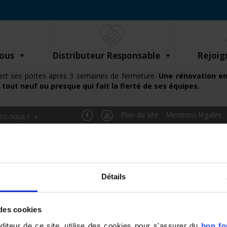
Vous
Distributeur Responsable
Rejoig
vert ses portes après 3 semaines de fermeture.
Une rénovation e
tout neuf ou presque qui fait la fierté de ses équipes.
Plan du site
Mentions légales
ez-nous !
Politi
er du sein
Détails
Paramétrer les cookies
 des cookies
ur de ce site, utilise des cookies pour s'assurer du
bon fo