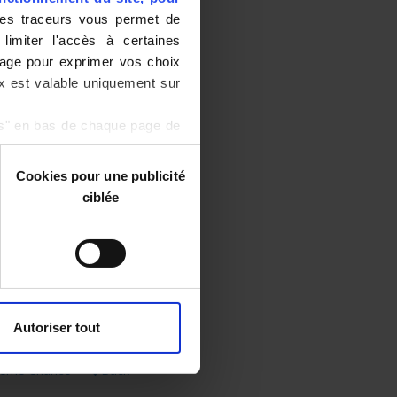
s traceurs vous permet de
limiter l'accès à certaines
rage pour exprimer vos choix
oix est valable uniquement sur
es" en bas de chaque page de
Cookies pour une publicité
ciblée
ents Réunion export
Back
Autoriser tout
 2ème Chance
Back