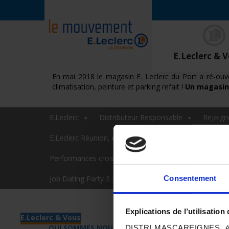
E.Leclerc & 
En mai 2018 le magasin E. Leclerc du Port a ré-ou
climatisation, peinture et parking refait !
Un magasin 
E.Leclerc
Distributeur Responsable
Rejoign
E.Leclerc Réunion, engagé dans la lutte contre le canc
Performances croisées
LABEL HAPPY TRAINEES
Consentement
Job Dating Party 3 : inscrivez-vous !
Explications de l’utilisation
E.Leclerc & Vous
QUI SOMMES NOUS ?
DISTRI MASCAREIGNES, édite