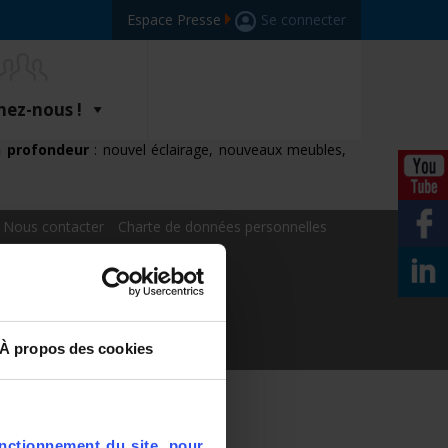
Espace Presse
Se connecter
nez-nous !
n profondeur
: nouvel éclairage, nouveaux meubles,
Nous contacter
Charte de données personnelles
ques Cookies
À propos des cookies
nctionnement du site, pour