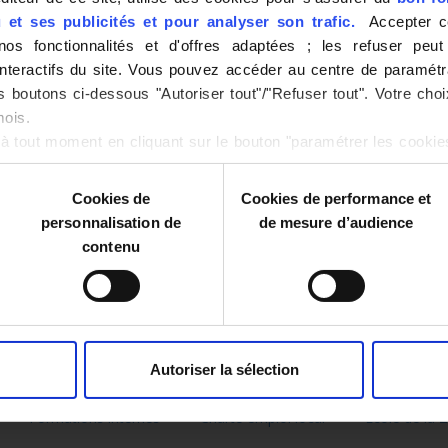
Notre engagement
Back
et ses publicités et pour analyser son trafic.
Accepter ce
nos fonctionnalités et d'offres adaptées ; les refuser peut 
La position sur le marché
Back
 interactifs du site. Vous pouvez accéder au centre de paramét
es boutons ci-dessous "Autoriser tout"/"Refuser tout". Votre ch
ulture
L’export
Back
mois.
aux
L’espace culturel
Back
à tout moment en cliquant sur le bouton "paramétrer les cooki
Cookies de
Cookies de performance et
personnalisation de
de mesure d’audience
contenu
r Réunion
Odhirathon Réunion
Back
ntan
Filières locales
Réunion Des Talents culture
Tal
ecte
Gestion des énergies
Recyclage textile
Back
RE
Autoriser la sélection
Back
ERNES
Formations internes
Charte emploi local
Ecole de la