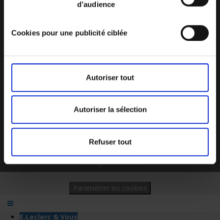
d’audience
E.Leclerc Réunion, engagé dans la lutte contre le cancer du sein
Cookies pour une publicité ciblée
Performances croisées
LABEL HAPPY TRAINEES
Autoriser tout
Job Dating Party 3 : inscrivez-vous !
Autoriser la sélection
Plan du site
Mentions légales
Nous contacter
Refuser tout
Charte de données personnelles
Politiques Cookies
Paramétrer les cookies
E.Leclerc & Vous