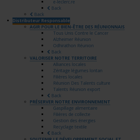
e-leclerc.re
Back
Back
Distributeur Responsable
AGIR POUR LE BIEN-ÊTRE DES RÉUNIONNAIS
Tous Unis Contre le Cancer
Alzheimer Réunion
Odhirathon Réunion
Back
VALORISER NOTRE TERRITOIRE
Alliances locales
Zéritage légumes lontan
Filières locales
Réunion Des Talents culture
Talents Réunion export
Back
PRÉSERVER NOTRE ENVIRONNEMENT
Gaspillage alimentaire
Filières de collecte
Gestion des énergies
Recyclage textile
Back
SOUTENIR LE DÉVELOPPEMENT SOCIAL ET