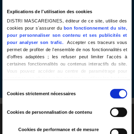
Explications de l’utilisation des cookies
DISTRI MASCAREIGNES, éditeur de ce site, utilise des
cookies pour s'assurer du
bon fonctionnement du site,
pour personnaliser son contenu et ses publicités et
pour analyser son trafic.
Accepter ces traceurs vous
permet de profiter de l'ensemble de nos fonctionnalités et
d'offres adaptées ; les refuser peut limiter l'accès à
CAMPAGNE ALTERNANCE
certaines fonctionnalités ou contenus interactifs du site.
Vous pouvez accéder au centre de paramétrage pour
exprimer vos choix sur les cookies ou utiliser les boutons
EN VOIR +
ci-dessous "Autoriser tout"/"Refuser tout". Votre choix est
Sélection
valable uniquement sur ce site pour une durée de 6 mois.
Cookies strictement nécessaires
du
Vous pouvez changer d'avis à tout moment en cliquant
consentement
sur le bouton "paramétrer les cookies" en bas de chaque
E.Leclerc
Cookies de personnalisation de contenu
page de notre site.
Distributeur Responsable
Cookies de performance et de mesure
Rejoignez-nous !