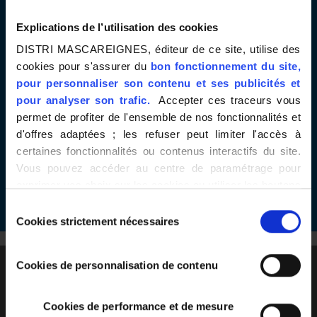
Explications de l’utilisation des cookies
DISTRI MASCAREIGNES, éditeur de ce site, utilise des
cookies pour s'assurer du
bon fonctionnement du site,
pour personnaliser son contenu et ses publicités et
pour analyser son trafic.
Accepter ces traceurs vous
permet de profiter de l'ensemble de nos fonctionnalités et
d'offres adaptées ; les refuser peut limiter l'accès à
CAMPAGNE ALTERNANCE
certaines fonctionnalités ou contenus interactifs du site.
Vous pouvez accéder au centre de paramétrage pour
exprimer vos choix sur les cookies ou utiliser les boutons
EN VOIR +
ci-dessous "Autoriser tout"/"Refuser tout". Votre choix est
Sélection
valable uniquement sur ce site pour une durée de 6 mois.
Cookies strictement nécessaires
du
Vous pouvez changer d'avis à tout moment en cliquant
consentement
sur le bouton "paramétrer les cookies" en bas de chaque
E.Leclerc
Cookies de personnalisation de contenu
page de notre site.
Distributeur Responsable
Cookies de performance et de mesure
Rejoignez-nous !