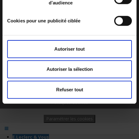
d’audience
E.Leclerc Réunion, engagé dans la lutte contre le cancer du sein
Cookies pour une publicité ciblée
Performances croisées
LABEL HAPPY TRAINEES
Autoriser tout
Job Dating Party 3 : inscrivez-vous !
Autoriser la sélection
Plan du site
Mentions légales
Nous contacter
Refuser tout
Charte de données personnelles
Politiques Cookies
Paramétrer les cookies
E.Leclerc & Vous