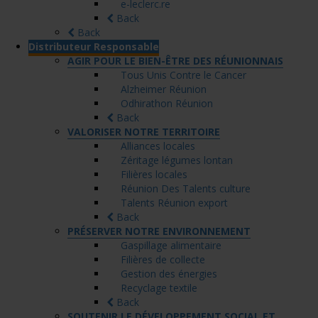
e-leclerc.re
Back
Back
Distributeur Responsable
AGIR POUR LE BIEN-ÊTRE DES RÉUNIONNAIS
Tous Unis Contre le Cancer
Alzheimer Réunion
Odhirathon Réunion
Back
VALORISER NOTRE TERRITOIRE
Alliances locales
Zéritage légumes lontan
Filières locales
Réunion Des Talents culture
Talents Réunion export
Back
PRÉSERVER NOTRE ENVIRONNEMENT
Gaspillage alimentaire
Filières de collecte
Gestion des énergies
Recyclage textile
Back
SOUTENIR LE DÉVELOPPEMENT SOCIAL ET